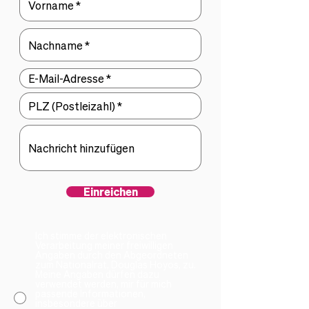
Einreichen
Ich stimme der elektronischen
Verarbeitung meiner freiwilligen
Angaben durch den Abgeordneten
zum Nationalrat, Douglas Hoyos, zu.
Meine Angaben dürfen dazu
verwendet werden, mir für mich
passende Informationen,
insbesondere über